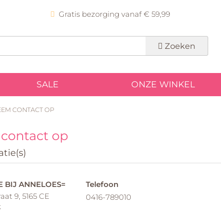
Gratis bezorging vanaf € 59,99
Zoeken
SALE
ONZE WINKEL
EEM CONTACT OP
contact op
tie(s)
 BIJ ANNELOES=
Telefoon
aat 9, 5165 CE
0416-789010
k