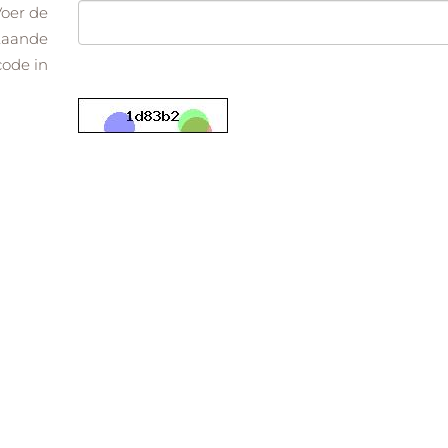
Voer de
taande
code in