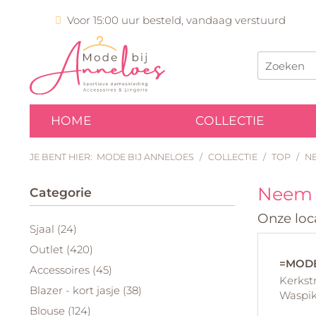
Voor 15:00 uur besteld, vandaag verstuurd
HOME
COLLECTIE
JE BENT HIER:
MODE BIJ ANNELOES
/
COLLECTIE
/
TOP
/
N
Neem 
Categorie
Onze loca
Sjaal (24)
Outlet (420)
=MODE
Accessoires (45)
Kerkstr
Blazer - kort jasje (38)
Waspi
Blouse (124)