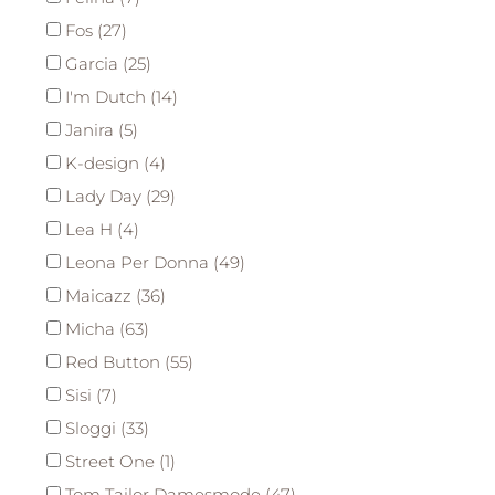
Fos (27)
Garcia (25)
I'm Dutch (14)
Janira (5)
K-design (4)
Lady Day (29)
Lea H (4)
Leona Per Donna (49)
Maicazz (36)
Micha (63)
Red Button (55)
Sisi (7)
Sloggi (33)
Street One (1)
Tom Tailor Damesmode (47)