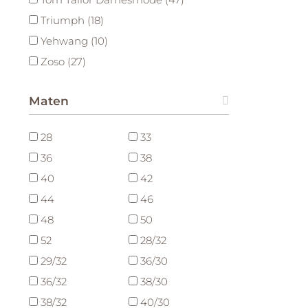
Triumph (18)
Yehwang (10)
Zoso (27)
Maten
28
33
36
38
40
42
44
46
48
50
52
28/32
29/32
36/30
36/32
38/30
38/32
40/30