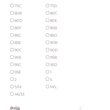
75C
75D
80B
80C
80D
80E
80F
85B
85C
85D
85E
90B
90C
90D
90E
95B
95C
95D
95E
1
2
5
S/M
M/L
46/33
Prijs