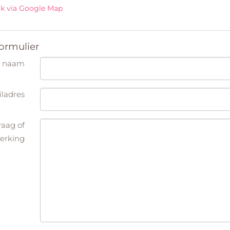
jk via Google Map
ormulier
 naam
ladres
raag of
erking