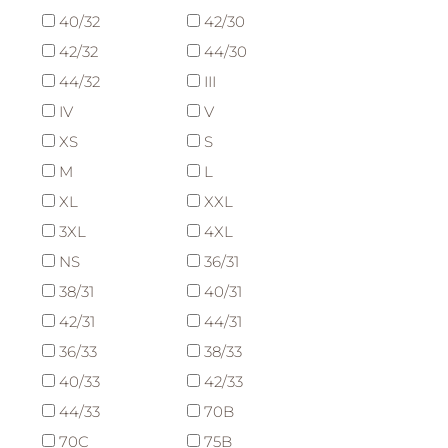
40/32
42/30
42/32
44/30
44/32
III
IV
V
XS
S
M
L
XL
XXL
3XL
4XL
NS
36/31
38/31
40/31
42/31
44/31
36/33
38/33
40/33
42/33
44/33
70B
70C
75B