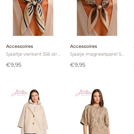
Accessoires
Accessoires
Sjaaltje vierkant 556 streep Marine zand ecru
Sjaalje magneetparel 555 Bruin zand ecru
€9,95
€9,95