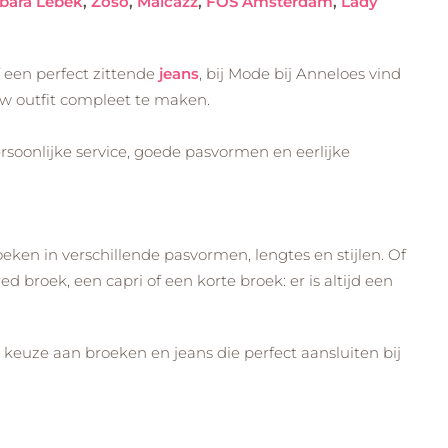
bara Lebek
,
Zoso
,
Maicazz
,
FOS Amsterdam
,
Lady
 een perfect zittende
jeans
, bij Mode bij Anneloes vind
 outfit compleet te maken.
rsoonlijke service, goede pasvormen en eerlijke
ken in verschillende pasvormen, lengtes en stijlen. Of
ed broek, een capri of een korte broek: er is altijd een
uze aan broeken en jeans die perfect aansluiten bij