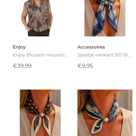
Enjoy
Accessoires
Enjoy Blouson mouwloos print Zand bruin groen
Sjaaltje vierkant 557 blok streep Blauw grijs ecru
€39,99
€9,95