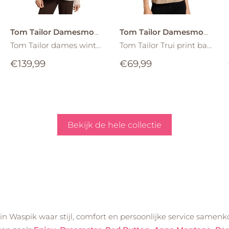
Tom Tailor Damesmode
Tom Tailor Damesmode
Tom Tailor dames winterjas cosy cape 1051134 Ecru
Tom Tailor Trui print batwing mouw 1052778
€139,99
€69,99
Bekijk de hele collectie
n Waspik waar stijl, comfort en persoonlijke service samen