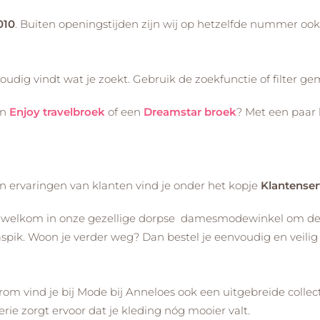
010
. Buiten openingstijden zijn wij op hetzelfde nummer oo
udig vindt wat je zoekt. Gebruik de zoekfunctie of filter gem
en
Enjoy travelbroek
of een
Dreamstar broek
? Met een paar 
n ervaringen van klanten vind je onder het kopje
Klantenser
 welkom in onze gezellige dorpse damesmodewinkel om de col
Waspik. Woon je verder weg? Dan bestel je eenvoudig en veilig 
arom vind je bij Mode bij Anneloes ook een uitgebreide collec
erie zorgt ervoor dat je kleding nóg mooier valt.