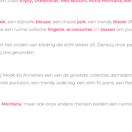
ken zoals
Enjoy
,
Dreamstar
,
Red Button
,
Anna Montana
,
Bar
oek
, een stijlvolle
blouse
, een mooie
jurk
, een trendy
blazer
of
e een ruime collectie
lingerie
,
accessoires
en
tassen
om jouw
 het vinden van kleding die écht lekker zit. Dankzij onze pe
ij ons gevonden.
j Mode bij Anneloes een van de grootste collecties damesbroe
olle pantalon, een trendy wide leg, een slim fit jeans, een flar
 Montana
,
maar ook onze andere merken bieden een ruime ke