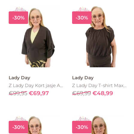
-30%
-30%
Lady Day
Lady Day
Z Lady Day Kort jasje Adeline L45.475.3205 bruin
Z Lady Day T-shirt Maxie L24.275.3233 Bruin
€99,95
€69,97
€69,99
€48,99
-30%
-30%