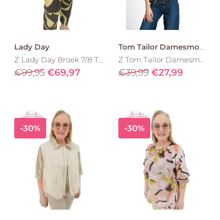
Lady Day
Tom Tailor Damesmode
Z Lady Day Broek 7/8 Tokyo L14.380.3256 Pania print
Z Tom Tailor Damesmode blouse feminine 1049810 Navy
€99,95
€69,97
€39,99
€27,99
-30%
-30%