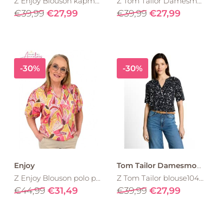
Z Enjoy Blouson kapmouw paisley 183607 Multicolor
Z Tom Tailor Damesmode blouse Easy Shape 1051083 Olive
€39,99
€27,99
€39,99
€27,99
-30%
-30%
Enjoy
Tom Tailor Damesmode
Z Enjoy Blouson polo pofmouw 183616 Pink multi
Z Tom Tailor blouse1049796 Marine wit
€44,99
€31,49
€39,99
€27,99