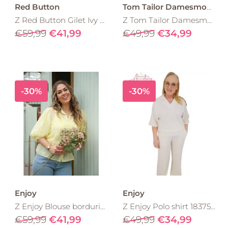
Red Button
Tom Tailor Damesmode
Z Red Button Gilet Ivy Ritsluiting Pearl
Z Tom Tailor Damesmode blouse feminine print 1049811
€59,99
€41,99
€49,99
€34,99
-30%
-30%
Enjoy
Enjoy
Z Enjoy Blouse borduring 127516 Geel
Z Enjoy Polo shirt 183755 offwhite
€59,99
€41,99
€49,99
€34,99