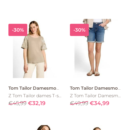
-30%
-30%
Tom Tailor Damesmode
Tom Tailor Damesmode
Z Tom Tailor dames T-shirt 1052152 borduring Kaki
Z Tom Tailor Damesmode Maya Tapered Bermuda jeansshort met stretch 1051487
€45,99
€32,19
€49,99
€34,99