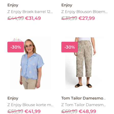
Enjoy
Enjoy
Z Enjoy Broek barrel 127621 Bruin
Z Enjoy Blouson Bloem Borduur 127612 port/wijn rood
€44,99
€31,49
€39,99
€27,99
-30%
-30%
Enjoy
Tom Tailor Damesmode
Z Enjoy Blouse korte mouw borduur 501037 Licht blauw
Z Tom Tailor Damesmode fluent culotte broek met borduring1052111 groen
€59,99
€41,99
€69,99
€48,99