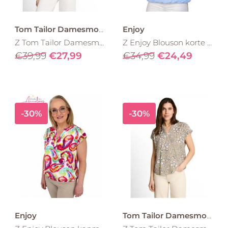
Tom Tailor Damesmode
Enjoy
Z Tom Tailor Damesmode blouse vhals shape 1051084
Z Enjoy Blouson korte pofmouw 127635 Licht blauw
€39,99
€27,99
€34,99
€24,49
-30%
-30%
Enjoy
Tom Tailor Damesmode