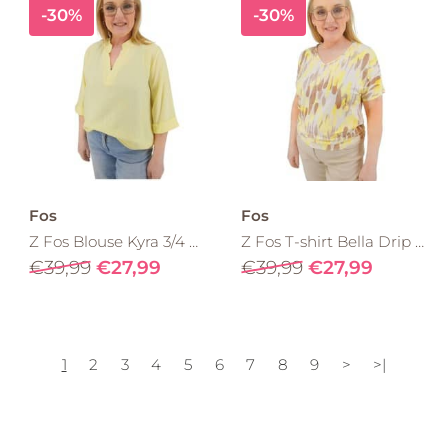
-30%
-30%
Fos
Fos
Z Fos Blouse Kyra 3/4 mouw Geel 7699
Z Fos T-shirt Bella Drip 7734 Geel
€39,99
€27,99
€39,99
€27,99
1
2
3
4
5
6
7
8
9
>
>|