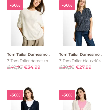
-30%
-30%
Tom Tailor Damesmode
Tom Tailor Damesmode
Z Tom Tailor dames truitje korte mouw ajour Offwhite
Z Tom Tailor blouse1049796 Marine wit lichtblauw geel
€49,99
€34,99
€39,99
€27,99
-30%
-30%