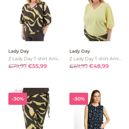
Lady Day
Lady Day
Z Lady Day T-shirt Amie-V L24.380.3254 pania print
Z Lady Day T-shirt Amie-V L24.375.3222 Butter Yellow
€79,99
€55,99
€69,99
€48,99
-30%
-30%