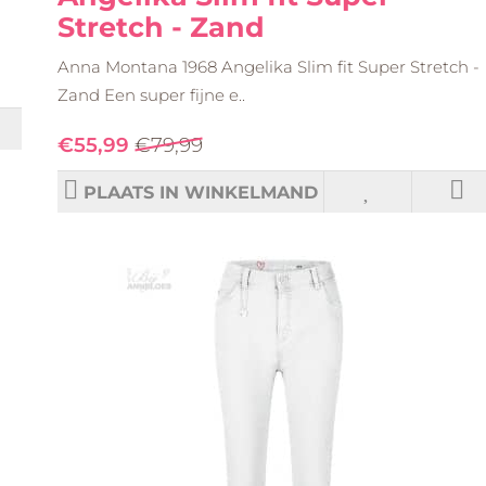
Stretch - Zand
Anna Montana 1968 Angelika Slim fit Super Stretch -
Zand Een super fijne e..
€55,99
€79,99
PLAATS IN WINKELMAND