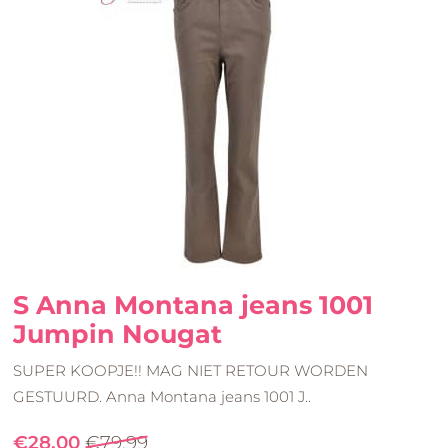
S Anna Montana jeans 1001
Jumpin Nougat
SUPER KOOPJE!! MAG NIET RETOUR WORDEN
GESTUURD. Anna Montana jeans 1001 J..
€28,00
€79,99