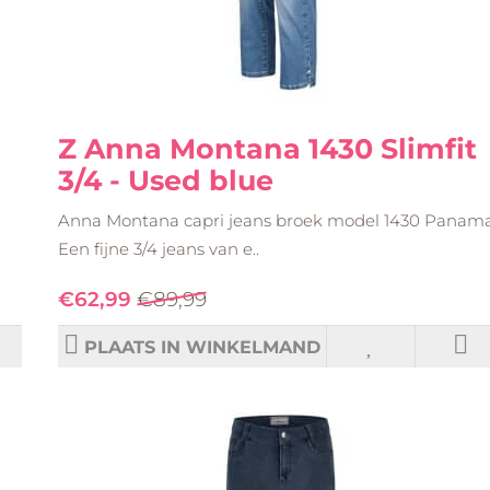
Z Anna Montana 1430 Slimfit
3/4 - Used blue
Anna Montana capri jeans broek model 1430 Panama
Een fijne 3/4 jeans van e..
€62,99
€89,99
PLAATS IN WINKELMAND