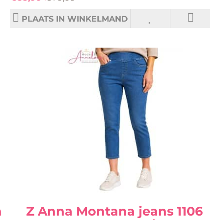
PLAATS IN WINKELMAND
n
Z Anna Montana jeans 1106