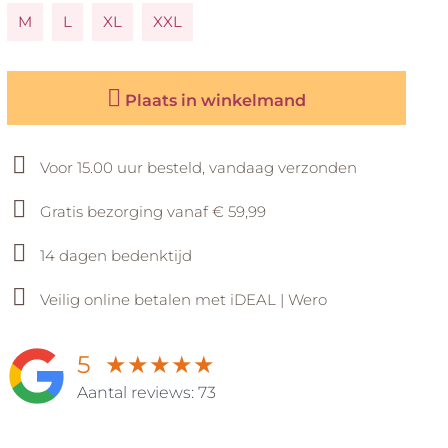
M
L
XL
XXL
Plaats in winkelmand
nde
Voor 15.00 uur besteld, vandaag verzonden
Gratis bezorging vanaf € 59,99
14 dagen bedenktijd
Veilig online betalen met iDEAL | Wero
5
★
★
★
★
★
Aantal reviews: 73