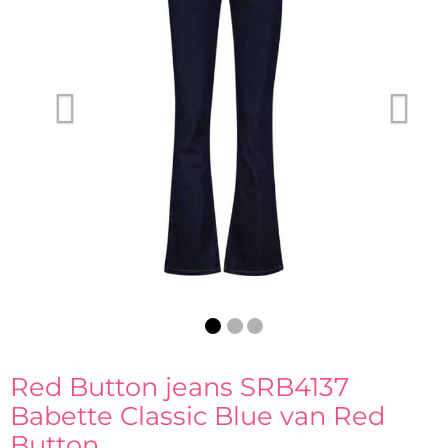
Vorige
Vo
Red Button jeans SRB4137
Babette Classic Blue van
Red
Button