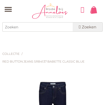
Zoeken
COLLECTIE
/
RED BUTTON JEANS SRB4137 BABETTE CLASSIC BLUE